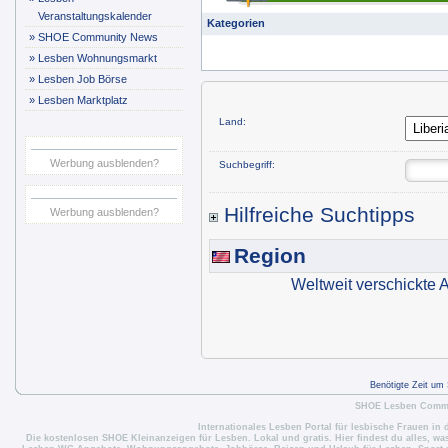
Veranstaltungskalender
Kategorien
»
SHOE Community News
»
Lesben Wohnungsmarkt
»
Lesben Job Börse
»
Lesben Marktplatz
Land:
Werbung ausblenden?
Suchbegriff:
Hilfreiche Suchtipps
Werbung ausblenden?
Region
Weltweit verschickte
Benötigte Zeit um
SHOE Lesben Commun
Internationales Lesben Portal für lesbische Frauen in 
Die
kostenlosen SHOE Kleinanzeigen für Lesben
. Lokal und gratis. Hier findest du alles, w