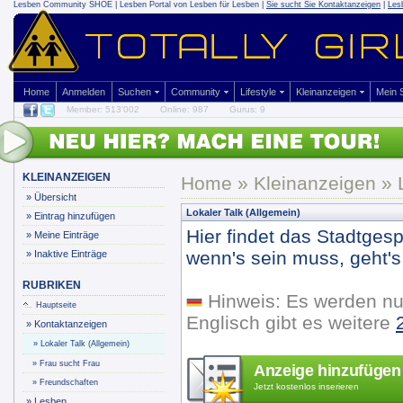
Lesben Community SHOE | Lesben Portal von Lesben für Lesben |
Sie sucht Sie Kontaktanzeigen
|
Les
Home
Anmelden
Suchen
Community
Lifestyle
Kleinanzeigen
Mein
Member: 513'002
Online: 987
Gurus: 9
KLEINANZEIGEN
Home
»
Kleinanzeigen
» 
»
Übersicht
Lokaler Talk (Allgemein)
»
Eintrag hinzufügen
Hier findet das Stadtgesp
»
Meine Einträge
wenn's sein muss, geht's 
»
Inaktive Einträge
RUBRIKEN
Hinweis: Es werden nu
Hauptseite
Englisch gibt es weitere
»
Kontaktanzeigen
»
Lokaler Talk (Allgemein)
»
Frau sucht Frau
Anzeige hinzufügen
»
Freundschaften
Jetzt kostenlos inserieren
»
Lesben