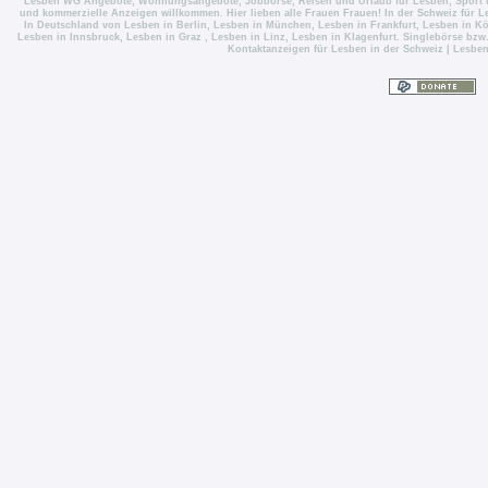
Lesben WG Angebote
,
Wohnungsangebote
,
Jobbörse
,
Reisen und Urlaub für Lesben
,
Sport 
und kommerzielle Anzeigen willkommen. Hier lieben alle Frauen Frauen! In der Schweiz für
L
In Deutschland von
Lesben in Berlin
,
Lesben in München
,
Lesben in Frankfurt
,
Lesben in Kö
Lesben in Innsbruck
,
Lesben in Graz
,
Lesben in Linz
,
Lesben in Klagenfurt
. Singlebörse bzw
Kontaktanzeigen für Lesben in der Schweiz
|
Lesben