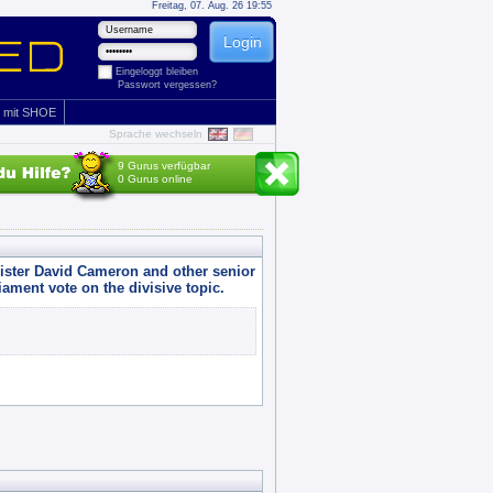
Freitag, 07. Aug. 26 19:55
Eingeloggt bleiben
Passwort vergessen?
 mit SHOE
Sprache wechseln
9 Gurus verfügbar
0 Gurus online
nister David Cameron and other senior
iament vote on the divisive topic.