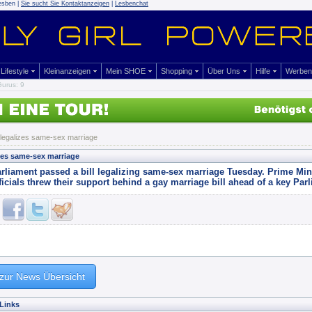
esben |
Sie sucht Sie Kontaktanzeigen
|
Lesbenchat
Lifestyle
Kleinanzeigen
Mein SHOE
Shopping
Über Uns
Hilfe
Werben
urus: 9
 legalizes same-sex marriage
izes same-sex marriage
arliament passed a bill legalizing same-sex marriage Tuesday. Prime Mi
fficials threw their support behind a gay marriage bill ahead of a key Parl
zur News Übersicht
Links