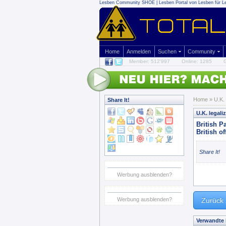
Lesben Community SHOE | Lesben Portal von Lesben für L
Home
Anmelden
Suchen
Community
Member: 512'997
Online: 1285
G
Home
» U.K.
Share It!
U.K. legal
British P
British o
Share It!
Werbung ausblenden?
Werbung ausblenden?
Zurück 
Verwandte 