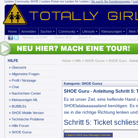
Lesben Community SHOE | Lesben Portal von Lesben für Lesben |
Sie sucht Sie Kontaktanzeigen
|
Les
Home
Anmelden
Suchen
Community
Lifestyle
Kleinanzeigen
Mein
Member: 512'997
Online: 873
Gurus: 9
HILFE
Home
»
Hilfe
»
SHOE Gurus
» SHOE Guru - Anleitu
»
Übersicht
»
Allgemeine Fragen
»
Profil / Nickpage
Kategorie: SHOE Gurus
»
Chat
SHOE Guru - Anleitung Schritt 5: T
»
Nachrichten Center
Es ist unser Ziel, eine helfende Hand zu
»
Kleinanzeigen ML
SHOElalalaaaaaaland benötigen.
Es i
»
BUBBLEs
sie in die richtige Richtung lenken u
»
SHOE Mobile Version
»
Technische Probleme
Schritt 5: Ticket schlie
»
Hilfe Forum
»
SHOE Gurus