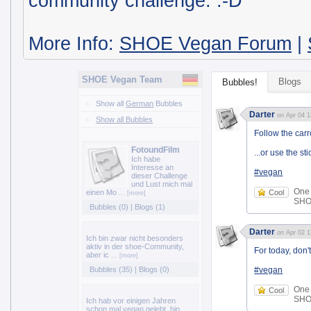
community challenge. :-D
More Info:
SHOE Vegan Forum
|
SHOE Vegan Team
Blogs
Bubbles!
Show all
German
Bubbles
Darter
on Apr 04 1
Show all Bubbles
Follow the carro
FotoundFilm
...or use the st
Ich habe
Interesse an
#vegan
dieser Challenge
und Lust mich mal
One
einen Mo
Cool
... [more]
SHOE
Bubbles (0)
|
Blogs (1)
Darter
on Apr 02 1
Ich bin zwar nicht besonders
aktiv in der shoe-Community,
For today, don't
aber ic
... [more]
Bubbles (35)
|
Blogs (0)
#vegan
One
Cool
SHOE
Ich hab vor einigen Jahren
schon mal vegan gelebt, bin