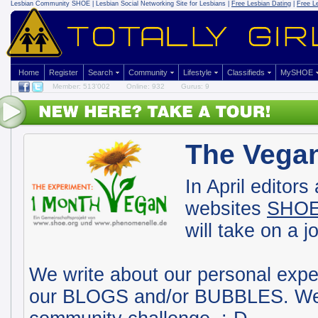
Lesbian Community
SHOE | Lesbian Social Networking Site for Lesbians |
Free Lesbian Dating
|
Free L
Home
Register
Search
Community
Lifestyle
Classifieds
MySHOE
Member: 513'002
Online: 932
Gurus: 9
The Vega
In April editors
websites
SHO
will take on a 
We write about our personal expe
our BLOGS and/or BUBBLES. We ju