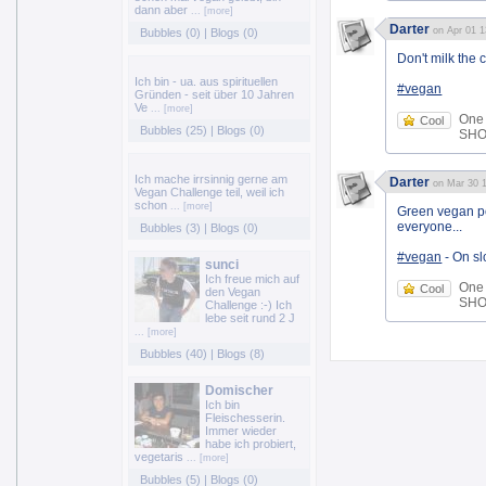
dann aber
... [more]
Darter
on Apr 01 1
Bubbles (0)
|
Blogs (0)
Don't milk the 
Ich bin - ua. aus spirituellen
#vegan
Gründen - seit über 10 Jahren
Ve
... [more]
One
Cool
Bubbles (25)
|
Blogs (0)
SHOE
Ich mache irrsinnig gerne am
Darter
on Mar 30 1
Vegan Challenge teil, weil ich
schon
... [more]
Green vegan po
everyone...
Bubbles (3)
|
Blogs (0)
#vegan
- On sl
sunci
Ich freue mich auf
One
Cool
den Vegan
SHOE
Challenge :-) Ich
lebe seit rund 2 J
... [more]
Bubbles (40)
|
Blogs (8)
Domischer
Ich bin
Fleischesserin.
Immer wieder
habe ich probiert,
vegetaris
... [more]
Bubbles (5)
|
Blogs (0)