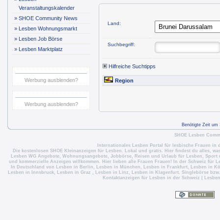
Veranstaltungskalender
»
SHOE Community News
Land:
»
Lesben Wohnungsmarkt
»
Lesben Job Börse
Suchbegriff:
»
Lesben Marktplatz
Hilfreiche Suchtipps
Werbung ausblenden?
Region
Werbung ausblenden?
Benötigte Zeit um
SHOE Lesben Commun
Internationales Lesben Portal für lesbische Frauen in 
Die
kostenlosen SHOE Kleinanzeigen für Lesben
. Lokal und gratis. Hier findest du alles, w
Lesben WG Angebote
,
Wohnungsangebote
,
Jobbörse
,
Reisen und Urlaub für Lesben
,
Sport 
und kommerzielle Anzeigen willkommen. Hier lieben alle Frauen Frauen! In der Schweiz für
L
In Deutschland von
Lesben in Berlin
,
Lesben in München
,
Lesben in Frankfurt
,
Lesben in Kö
Lesben in Innsbruck
,
Lesben in Graz
,
Lesben in Linz
,
Lesben in Klagenfurt
. Singlebörse bzw
Kontaktanzeigen für Lesben in der Schweiz
|
Lesben