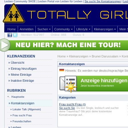
Lesben Community SHOE | Lesben Portal von Lesben für Lesben |
Sie sucht Sie Kontaktanzeigen
|
Les
Home
Anmelden
Suchen
Community
Lifestyle
Kleinanzeigen
Mein
Member: 512'997
Online: 988
Gurus: 9
KLEINANZEIGEN
Home
»
Kleinanzeigen
» Brunei Darussalam » Kon
»
Übersicht
Kontaktanzeigen
»
Eintrag hinzufügen
Hinweis: Es werden nur deutschsprachige Beit
»
Meine Einträge
Anzeige hinzufügen
»
Inaktive Einträge
Jetzt kostenlos inserieren
RUBRIKEN
Hauptseite
Kategorien
»
Kontaktanzeigen
Frau sucht Frau
(0)
Sie sucht Sie
. Du bist Single, lesbisch und suchst
»
Lokaler Talk (Allgemein)
deine Traumfrau? Gib jetzt deine kostenlose
Kontaktanzeige auf.
»
Frau sucht Frau
»
Freundschaften
»
Lesben