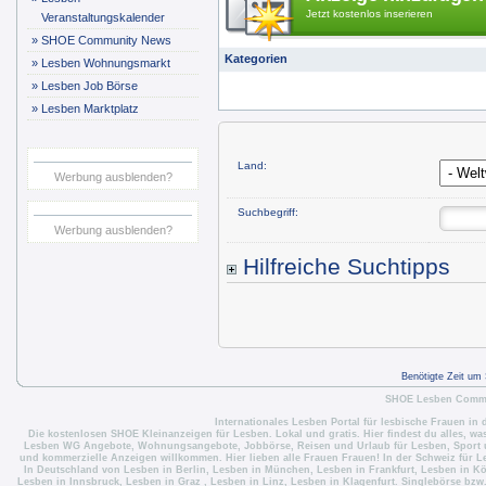
Jetzt kostenlos inserieren
Veranstaltungskalender
»
SHOE Community News
Kategorien
»
Lesben Wohnungsmarkt
»
Lesben Job Börse
»
Lesben Marktplatz
Land:
Werbung ausblenden?
Suchbegriff:
Werbung ausblenden?
Hilfreiche Suchtipps
Benötigte Zeit um
SHOE Lesben Commun
Internationales Lesben Portal für lesbische Frauen in 
Die
kostenlosen SHOE Kleinanzeigen für Lesben
. Lokal und gratis. Hier findest du alles, w
Lesben WG Angebote
,
Wohnungsangebote
,
Jobbörse
,
Reisen und Urlaub für Lesben
,
Sport 
und kommerzielle Anzeigen willkommen. Hier lieben alle Frauen Frauen! In der Schweiz für
L
In Deutschland von
Lesben in Berlin
,
Lesben in München
,
Lesben in Frankfurt
,
Lesben in Kö
Lesben in Innsbruck
,
Lesben in Graz
,
Lesben in Linz
,
Lesben in Klagenfurt
. Singlebörse bzw