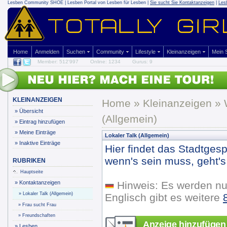
Lesben Community SHOE | Lesben Portal von Lesben für Lesben |
Sie sucht Sie Kontaktanzeigen
|
Les
Home
Anmelden
Suchen
Community
Lifestyle
Kleinanzeigen
Mein
Member: 512'997
Online: 1234
Gurus: 9
KLEINANZEIGEN
Home
»
Kleinanzeigen
» 
»
Übersicht
(Allgemein)
»
Eintrag hinzufügen
»
Meine Einträge
Lokaler Talk (Allgemein)
»
Inaktive Einträge
Hier findet das Stadtgesp
wenn's sein muss, geht's 
RUBRIKEN
Hauptseite
»
Kontaktanzeigen
Hinweis: Es werden nu
»
Lokaler Talk (Allgemein)
Englisch gibt es weitere
»
Frau sucht Frau
»
Freundschaften
Anzeige hinzufügen
»
Lesben