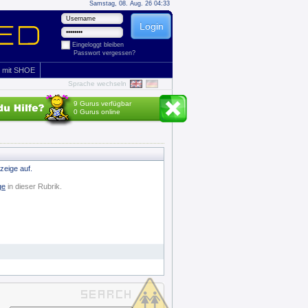
Samstag, 08. Aug. 26 04:33
Eingeloggt bleiben
Passwort vergessen?
 mit SHOE
Sprache wechseln
9 Gurus verfügbar
0 Gurus online
zeige auf.
ge
in dieser Rubrik.