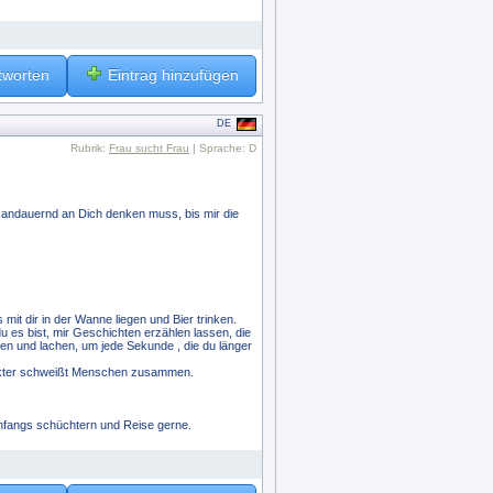
tworten
Eintrag hinzufügen
DE
Rubrik:
Frau sucht Frau
| Sprache: D
h andauernd an Dich denken muss, bis mir die
it dir in der Wanne liegen und Bier trinken.
u es bist, mir Geschichten erzählen lassen, die
den und lachen, um jede Sekunde , die du länger
arakter schweißt Menschen zusammen.
 anfangs schüchtern und Reise gerne.