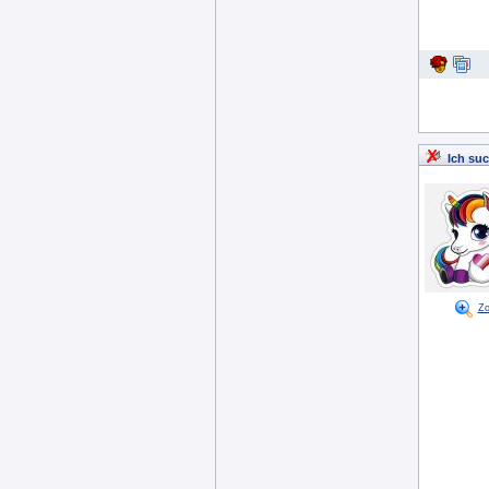
Ich suc
Z