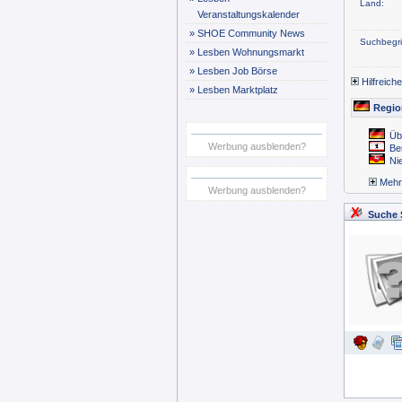
Land:
Veranstaltungskalender
»
SHOE Community News
Suchbegrif
»
Lesben Wohnungsmarkt
»
Lesben Job Börse
Hilfreich
»
Lesben Marktplatz
Regio
Üb
Werbung ausblenden?
Be
Ni
Mehr..
Werbung ausblenden?
Suche 