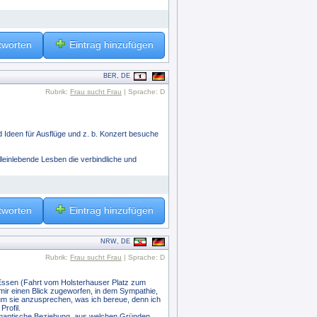
tworten
Eintrag hinzufügen
BER, DE
Rubrik:
Frau sucht Frau
| Sprache: D
 Ideen für Ausflüge und z. b. Konzert besuche
lleinlebende Lesben die verbindliche und
!
tworten
Eintrag hinzufügen
NRW, DE
Rubrik:
Frau sucht Frau
| Sprache: D
 Essen (Fahrt vom Holsterhauser Platz zum
 mir einen Blick zugeworfen, in dem Sympathie,
 um sie anzusprechen, was ich bereue, denn ich
rofil.
e romantische Beziehung, aus welchen Gründen