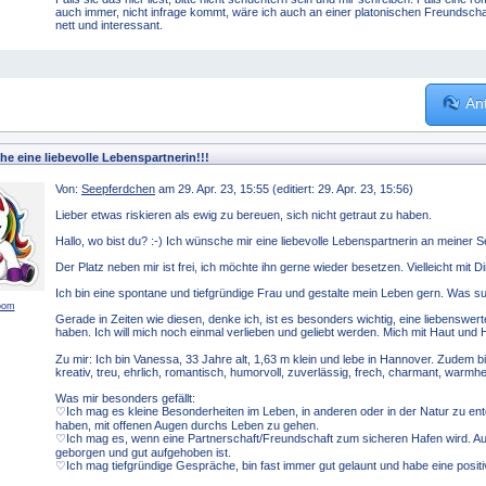
auch immer, nicht infrage kommt, wäre ich auch an einer platonischen Freundschaft
nett und interessant.
An
he eine liebevolle Lebenspartnerin!!!
Von:
Seepferdchen
am 29. Apr. 23, 15:55 (editiert: 29. Apr. 23, 15:56)
Lieber etwas riskieren als ewig zu bereuen, sich nicht getraut zu haben.
Hallo, wo bist du? :-) Ich wünsche mir eine liebevolle Lebenspartnerin an meiner Se
Der Platz neben mir ist frei, ich möchte ihn gerne wieder besetzen. Vielleicht mit Dir
Ich bin eine spontane und tiefgründige Frau und gestalte mein Leben gern. Was su
oom
Gerade in Zeiten wie diesen, denke ich, ist es besonders wichtig, eine liebenswert
haben. Ich will mich noch einmal verlieben und geliebt werden. Mich mit Haut und 
Zu mir: Ich bin Vanessa, 33 Jahre alt, 1,63 m klein und lebe in Hannover. Zudem bi
kreativ, treu, ehrlich, romantisch, humorvoll, zuverlässig, frech, charmant, warmh
Was mir besonders gefällt:
♡Ich mag es kleine Besonderheiten im Leben, in anderen oder in der Natur zu ent
haben, mit offenen Augen durchs Leben zu gehen.
♡Ich mag es, wenn eine Partnerschaft/Freundschaft zum sicheren Hafen wird. A
geborgen und gut aufgehoben ist.
♡Ich mag tiefgründige Gespräche, bin fast immer gut gelaunt und habe eine positi