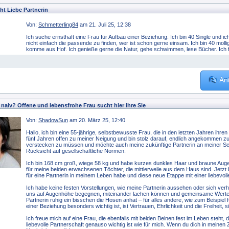
ht Liebe Partnerin
Von:
Schmetterling84
am 21. Juli 25, 12:38
Ich suche ernsthaft eine Frau für Aufbau einer Beziehung. Ich bin 40 Single und ic
nicht einfach die passende zu finden, wer ist schon gerne einsam. Ich bin 40 mol
komme aus Hof. Ich genieße gerne die Natur, gehe schwimmen, lese Bücher. Ich
An
 naiv? Offene und lebensfrohe Frau sucht hier ihre Sie
Von:
ShadowSun
am 20. März 25, 12:40
Hallo, ich bin eine 55-jährige, selbstbewusste Frau, die in den letzten Jahren ihre
fünf Jahren offen zu meiner Neigung und bin stolz darauf, endlich angekommen zu
verstecken zu müssen und möchte auch meine zukünftige Partnerin an meiner S
Rücksicht auf gesellschaftliche Normen.
Ich bin 168 cm groß, wiege 58 kg und habe kurzes dunkles Haar und braune Augen.
für meine beiden erwachsenen Töchter, die mittlerweile aus dem Haus sind. Jetzt
für eine Partnerin in meinem Leben habe und diese neue Etappe mit einer liebevol
Ich habe keine festen Vorstellungen, wie meine Partnerin aussehen oder sich verhalt
uns auf Augenhöhe begegnen, miteinander lachen können und gemeinsame Werte te
Partnerin ruhig ein bisschen die Hosen anhat – für alles andere, wie zum Beispiel fü
einer Beziehung besonders wichtig ist, ist Vertrauen, Ehrlichkeit und die Freiheit, s
Ich freue mich auf eine Frau, die ebenfalls mit beiden Beinen fest im Leben steht,
liebevolle Partnerschaft genauso wichtig ist wie für mich. Wenn du dich in meinen Z