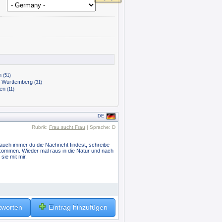
n
(51)
-Württemberg
(31)
sen
(11)
DE
Rubrik:
Frau sucht Frau
| Sprache: D
uch immer du die Nachricht findest, schreibe
kommen. Wieder mal raus in die Natur und nach
ie mit mir.
tworten
Eintrag hinzufügen