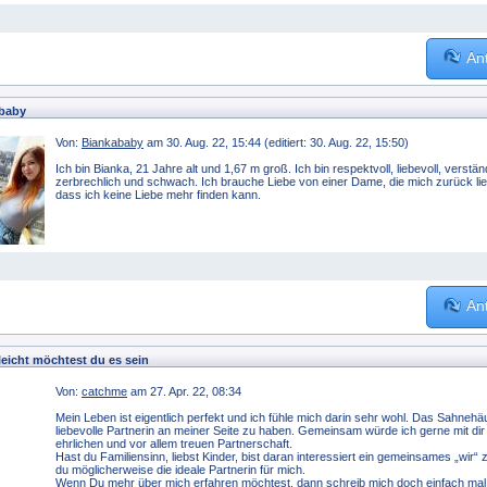
An
baby
Von:
Biankababy
am 30. Aug. 22, 15:44 (editiert: 30. Aug. 22, 15:50)
Ich bin Bianka, 21 Jahre alt und 1,67 m groß. Ich bin respektvoll, liebevoll, verstä
zerbrechlich und schwach. Ich brauche Liebe von einer Dame, die mich zurück lieb
dass ich keine Liebe mehr finden kann.
An
ielleicht möchtest du es sein
Von:
catchme
am 27. Apr. 22, 08:34
Mein Leben ist eigentlich perfekt und ich fühle mich darin sehr wohl. Das Sahneh
liebevolle Partnerin an meiner Seite zu haben. Gemeinsam würde ich gerne mit dir 
ehrlichen und vor allem treuen Partnerschaft.
Hast du Familiensinn, liebst Kinder, bist daran interessiert ein gemeinsames „wir“
du möglicherweise die ideale Partnerin für mich.
Wenn Du mehr über mich erfahren möchtest, dann schreib mich doch einfach mal a