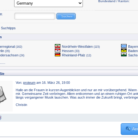
Bundesland / Kanton:
f:
e Suchtipps
n
erregional
Nordrhein-Westfalen
Bayer
(162)
(115)
rlin
Hessen
Baden
(35)
(33)
edersachsen
Rheinland-Pfalz
Sach
(24)
(12)
....
Sie
Von:
proteum
am 16. März 26, 19:00
Hallo an die Frauen in kurzen Augenblicken und nur an mir vorübergehend. Wann a
mir. Gemeinsame Zeit verbringen. Allem entkommen und an einem ruhigen Ort an
längs vergangener Musik lauschen. Was auch immer die Zukunft bringt, verbringe s
Christin
An