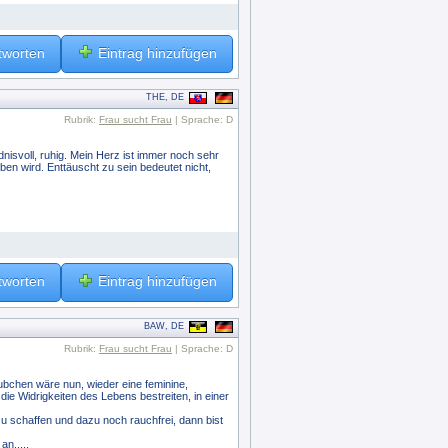
tworten
Eintrag hinzufügen
THE, DE
Rubrik:
Frau sucht Frau
| Sprache: D
ndnisvoll, ruhig. Mein Herz ist immer noch sehr
en wird. Enttäuscht zu sein bedeutet nicht,
tworten
Eintrag hinzufügen
BAW, DE
Rubrik:
Frau sucht Frau
| Sprache: D
äubchen wäre nun, wieder eine feminine,
die Widrigkeiten des Lebens bestreiten, in einer
 zu schaffen und dazu noch rauchfrei, dann bist
n.....