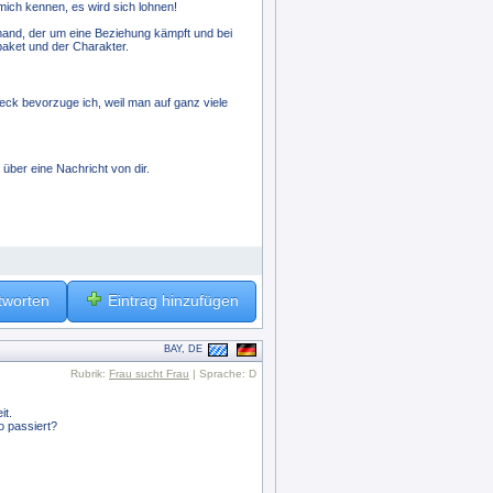
mich kennen, es wird sich lohnen!
mand, der um eine Beziehung kämpft und bei
aket und der Charakter.
eck bevorzuge ich, weil man auf ganz viele
 über eine Nachricht von dir.
tworten
Eintrag hinzufügen
BAY, DE
Rubrik:
Frau sucht Frau
| Sprache: D
it.
o passiert?