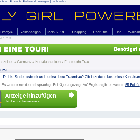
esben |
Sie sucht Sie Kontaktanzeigen
|
Lesbenchat
Lifestyle
Kleinanzeigen
Mein SHOE
Shopping
Über Uns
Hilfe
Werben
urus: 9
nanzeigen
» Germany »
Kontaktanzeigen
» Frau sucht Frau
 Frau
e
. Du bist Single, lesbisch und suchst deine Traumfrau? Gib jetzt deine kostenlose Kontaktan
: Es werden nur deutschsprachige Beiträge angezeigt. Auf Englisch gibt es weitere
55 Beiträ
Anzeige hinzufügen
Jetzt kostenlos inserieren