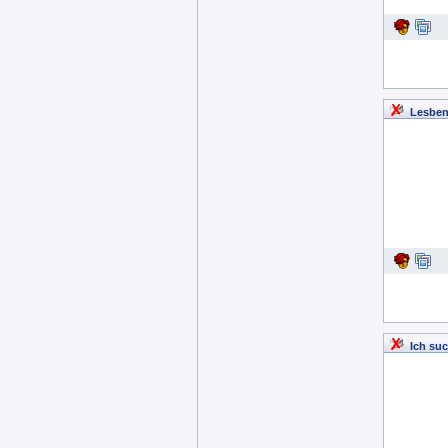
Lesben
Ich suc