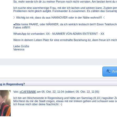
So, mehr werde ich dir zu meiner Person noch nicht verraten. Am besten lernt du 
Ich suche eine warmherzige Frau, mit der ich lachen und weinen kann. Zudem je
Problemen nicht gleich aufgibt. Füreinander & zusammen. Es zählen das Gesamtp
》Wichtig ist mir, dass du aus HANNOVER oder in der Nähe wohnst!!!《
●Bitte keine PAARE, oder MÄNNER, da ich wirklich lesbisch bin!!! Einen Telefonch
Fakes trifft!!!!
WhatsApp ist vorhanden: XX - NUMMER VON ADMIN ENTFERNT - XX
Wenn in deinem Leben Platz für eine ernsthafte Beziehung ist, dann freue ich mich
Liebe Grüße
Vanessa
An
g in Regensburg?
Von:
xCAFEBABE
am 05. Okt. 22, 11:04 (editiert: 05. Okt. 22, 11:05)
Ich bin am Wochenende in Regensburg und hätte am Samstag (8.10.) tagsüber Ze
Möchtest du mir die Stadt zeigen, etwas mit mir trinken gehen und schauen was s
Ich freue mich über deine Nachricht :-)