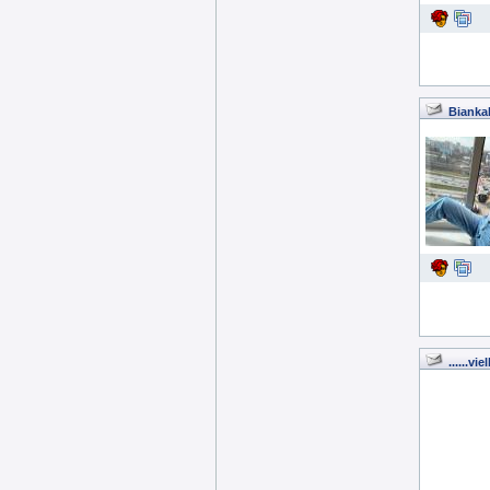
Bianka
......v