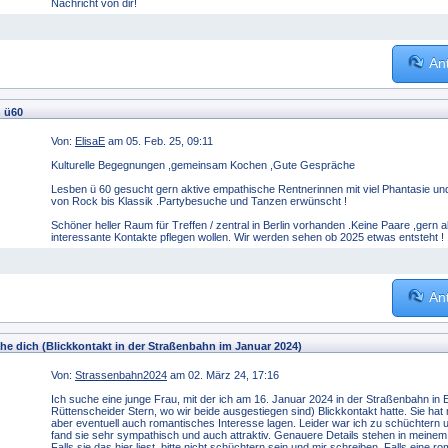
Nachricht von dir!
An
 ü60
Von:
ElisaE
am 05. Feb. 25, 09:11
Kulturelle Begegnungen ,gemeinsam Kochen ,Gute Gespräche
Lesben ü 60 gesucht gern aktive empathische Rentnerinnen mit viel Phantasie und
von Rock bis Klassik .Partybesuche und Tanzen erwünscht !
Schöner heller Raum für Treffen / zentral in Berlin vorhanden .Keine Paare ,gern a
interessante Kontakte pflegen wollen. Wir werden sehen ob 2025 etwas entsteht 
An
he dich (Blickkontakt in der Straßenbahn im Januar 2024)
Von:
Strassenbahn2024
am 02. März 24, 17:16
Ich suche eine junge Frau, mit der ich am 16. Januar 2024 in der Straßenbahn in
Rüttenscheider Stern, wo wir beide ausgestiegen sind) Blickkontakt hatte. Sie hat
aber eventuell auch romantisches Interesse lagen. Leider war ich zu schüchtern
fand sie sehr sympathisch und auch attraktiv. Genauere Details stehen in meinem P
Falls sie das hier liest, bitte nicht schüchtern sein und mir schreiben. Falls ein