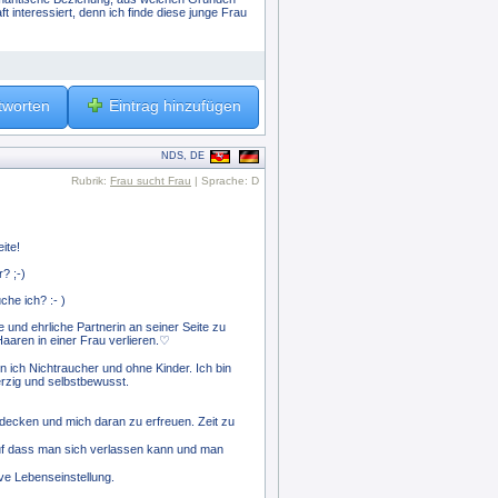
 interessiert, denn ich finde diese junge Frau
tworten
Eintrag hinzufügen
NDS, DE
Rubrik:
Frau sucht Frau
| Sprache: D
ite!
? ;-)
che ich? :- )
e und ehrliche Partnerin an seiner Seite zu
Haaren in einer Frau verlieren.♡
n ich Nichtraucher und ohne Kinder. Ich bin
erzig und selbstbewusst.
decken und mich daran zu erfreuen. Zeit zu
uf dass man sich verlassen kann und man
ve Lebenseinstellung.