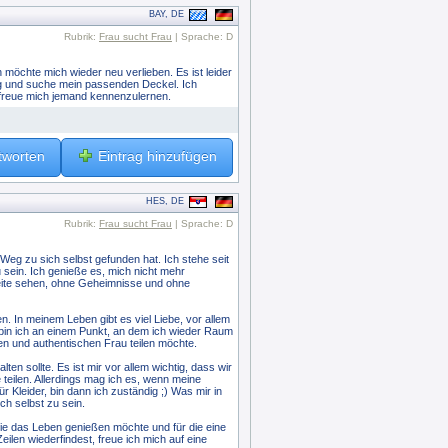
BAY, DE
Rubrik:
Frau sucht Frau
| Sprache: D
h möchte mich wieder neu verlieben. Es ist leider
lig und suche mein passenden Deckel. Ich
 freue mich jemand kennenzulernen.
tworten
Eintrag hinzufügen
HES, DE
Rubrik:
Frau sucht Frau
| Sprache: D
n Weg zu sich selbst gefunden hat. Ich stehe seit
 sein. Ich genieße es, mich nicht mehr
eite sehen, ohne Geheimnisse und ohne
 In meinem Leben gibt es viel Liebe, vor allem
 bin ich an einem Punkt, an dem ich wieder Raum
len und authentischen Frau teilen möchte.
en sollte. Es ist mir vor allem wichtig, dass wir
ilen. Allerdings mag ich es, wenn meine
r Kleider, bin dann ich zuständig ;) Was mir in
ich selbst zu sein.
 die das Leben genießen möchte und für die eine
eilen wiederfindest, freue ich mich auf eine