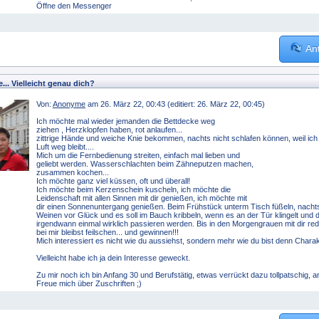
Öffne den Messenger
An
e... Vielleicht genau dich?
Von:
Anonyme
am 26. März 22, 00:43 (editiert: 26. März 22, 00:45)
Ich möchte mal wieder jemanden die Bettdecke weg
ziehen , Herzklopfen haben, rot anlaufen...
zittrige Hände und weiche Knie bekommen, nachts nicht schlafen können, weil ic
Luft weg bleibt....
Mich um die Fernbedienung streiten, einfach mal lieben und
geliebt werden. Wasserschlachten beim Zähneputzen machen,
zusammen kochen...
Ich möchte ganz viel küssen, oft und überall!
Ich möchte beim Kerzenschein kuscheln, ich möchte die
Leidenschaft mit allen Sinnen mit dir genießen, ich möchte mit
dir einen Sonnenuntergang genießen. Beim Frühstück unterm Tisch füßeln, nachts m
Weinen vor Glück und es soll im Bauch kribbeln, wenn es an der Tür klingelt und d
irgendwann einmal wirklich passieren werden. Bis in den Morgengrauen mit dir re
bei mir bleibst feilschen... und gewinnen!!!
Mich interessiert es nicht wie du aussiehst, sondern mehr wie du bist denn Ch
Vielleicht habe ich ja dein Interesse geweckt.
Zu mir noch ich bin Anfang 30 und Berufstätig, etwas verrückt dazu tollpatschig,
Freue mich über Zuschriften ;)