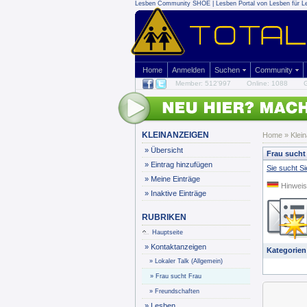
Lesben Community SHOE | Lesben Portal von Lesben für L
Home
Anmelden
Suchen
Community
Member: 512'997
Online: 1088
G
KLEINANZEIGEN
Home
»
Klei
»
Übersicht
Frau sucht
»
Eintrag hinzufügen
Sie sucht Si
»
Meine Einträge
Hinweis
»
Inaktive Einträge
RUBRIKEN
Hauptseite
»
Kontaktanzeigen
Kategorien
»
Lokaler Talk (Allgemein)
»
Frau sucht Frau
»
Freundschaften
»
Lesben