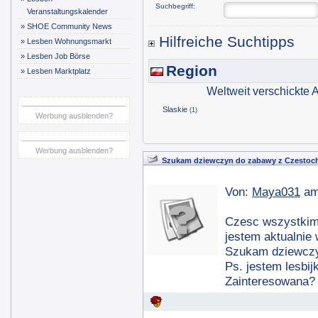
Suchbegriff:
Veranstaltungskalender
»
SHOE Community News
Hilfreiche Suchtipps
»
Lesben Wohnungsmarkt
»
Lesben Job Börse
Region
»
Lesben Marktplatz
Weltweit verschickte
Slaskie
(1)
Werbung ausblenden?
Werbung ausblenden?
Szukam dziewczyn do zabawy z Czestoc
Von:
Maya031
am
Czesc wszystkim
jestem aktualnie
Szukam dziewczyn
Ps. jestem lesbijk
Zainteresowana? 