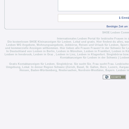
1
Eintr
Benötigte Zeit um
SHOE Lesben Commun
Internationales Lesben Portal für lesbische Frauen in 
Die
kostenlosen SHOE Kleinanzeigen für Lesben
. Lokal und gratis. Hier findest du alles, w
Lesben WG Angebote
,
Wohnungsangebote
,
Jobbörse
,
Reisen und Urlaub für Lesben
,
Sport 
und kommerzielle Anzeigen willkommen. Hier lieben alle Frauen Frauen! In der Schweiz für
L
In Deutschland von
Lesben in Berlin
,
Lesben in München
,
Lesben in Frankfurt
,
Lesben in Kö
Lesben in Innsbruck
,
Lesben in Graz
,
Lesben in Linz
,
Lesben in Klagenfurt
. Singlebörse bzw
Kontaktanzeigen für Lesben in der Schweiz
|
Lesben
Gratis Kontaktanzeigen für Lesben. Singlebörse. Sie sucht Sie. Frau sucht Frau. Lesbisch
Umgebung, Lokal. In deiner Region Schweiz (Zürich, Basel, St. Gallen, Bern, Luzern, Aargau,
Hessen, Baden-Württemberg, Niedersachen, Nordrein-Westfalen, Bayern. Lesben in Ös