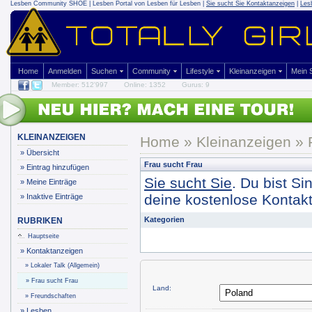
Lesben Community SHOE | Lesben Portal von Lesben für Lesben |
Sie sucht Sie Kontaktanzeigen
|
Les
Home
Anmelden
Suchen
Community
Lifestyle
Kleinanzeigen
Mein
Member: 512'997
Online: 1352
Gurus: 9
KLEINANZEIGEN
Home
»
Kleinanzeigen
» 
»
Übersicht
Frau sucht Frau
»
Eintrag hinzufügen
Sie sucht Sie
. Du bist Si
»
Meine Einträge
deine kostenlose Kontakt
»
Inaktive Einträge
Kategorien
RUBRIKEN
Hauptseite
»
Kontaktanzeigen
»
Lokaler Talk (Allgemein)
»
Frau sucht Frau
Land:
»
Freundschaften
»
Lesben