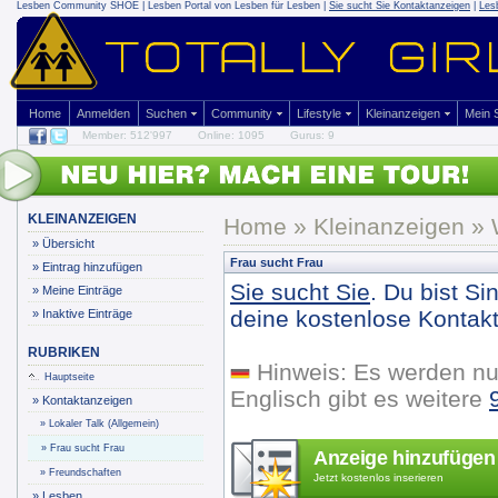
Lesben Community SHOE | Lesben Portal von Lesben für Lesben |
Sie sucht Sie Kontaktanzeigen
|
Les
Home
Anmelden
Suchen
Community
Lifestyle
Kleinanzeigen
Mein
Member: 512'997
Online: 1095
Gurus: 9
KLEINANZEIGEN
Home
»
Kleinanzeigen
» 
»
Übersicht
Frau sucht Frau
»
Eintrag hinzufügen
Sie sucht Sie
. Du bist Si
»
Meine Einträge
deine kostenlose Kontakt
»
Inaktive Einträge
RUBRIKEN
Hinweis: Es werden nu
Hauptseite
Englisch gibt es weitere
»
Kontaktanzeigen
»
Lokaler Talk (Allgemein)
»
Frau sucht Frau
Anzeige hinzufügen
»
Freundschaften
Jetzt kostenlos inserieren
»
Lesben