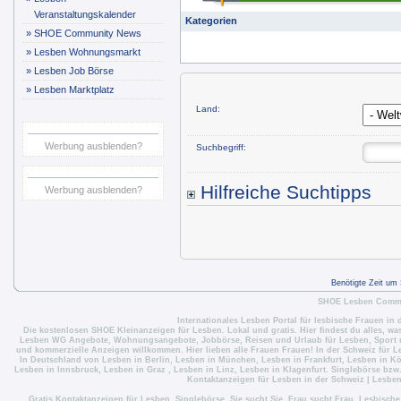
Veranstaltungskalender
Kategorien
»
SHOE Community News
»
Lesben Wohnungsmarkt
»
Lesben Job Börse
»
Lesben Marktplatz
Land:
Werbung ausblenden?
Suchbegriff:
Hilfreiche Suchtipps
Werbung ausblenden?
Benötigte Zeit um
SHOE Lesben Commun
Internationales Lesben Portal für lesbische Frauen in 
Die
kostenlosen SHOE Kleinanzeigen für Lesben
. Lokal und gratis. Hier findest du alles, w
Lesben WG Angebote
,
Wohnungsangebote
,
Jobbörse
,
Reisen und Urlaub für Lesben
,
Sport 
und kommerzielle Anzeigen willkommen. Hier lieben alle Frauen Frauen! In der Schweiz für
L
In Deutschland von
Lesben in Berlin
,
Lesben in München
,
Lesben in Frankfurt
,
Lesben in Kö
Lesben in Innsbruck
,
Lesben in Graz
,
Lesben in Linz
,
Lesben in Klagenfurt
. Singlebörse bzw
Kontaktanzeigen für Lesben in der Schweiz
|
Lesben
Gratis Kontaktanzeigen für Lesben. Singlebörse. Sie sucht Sie. Frau sucht Frau. Lesbisch