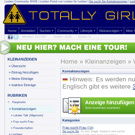
Lesben Community SHOE | Lesben Portal von Lesben für Lesben |
Sie sucht Sie Kontaktanzeigen
|
Les
Home
Anmelden
Suchen
Community
Lifestyle
Kleinanzeigen
Mein
Member: 512'997
Online: 1143
Gurus: 9
KLEINANZEIGEN
Home
»
Kleinanzeigen
» 
»
Übersicht
Kontaktanzeigen
»
Eintrag hinzufügen
Hinweis: Es werden nu
»
Meine Einträge
Englisch gibt es weitere
»
Inaktive Einträge
RUBRIKEN
Anzeige hinzufügen
Hauptseite
Jetzt kostenlos inserieren
»
Kontaktanzeigen
»
Lokaler Talk (Allgemein)
Kategorien
»
Frau sucht Frau
Frau sucht Frau
(719)
»
Freundschaften
Sie sucht Sie
. Du bist Single, lesbisch und suchst
»
Lesben