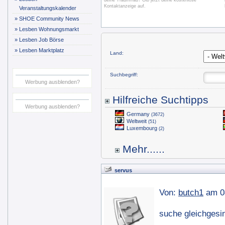
deine Traumfrau? Gib jetzt deine kostenlose
Kontaktanzeige auf.
Veranstaltungskalender
»
SHOE Community News
»
Lesben Wohnungsmarkt
»
Lesben Job Börse
»
Lesben Marktplatz
Land:
Suchbegriff:
Werbung ausblenden?
Hilfreiche Suchtipps
Werbung ausblenden?
Germany
(3672)
Weltweit
(51)
Luxembourg
(2)
Mehr......
servus
Von:
butch1
am 0
suche gleichgesi