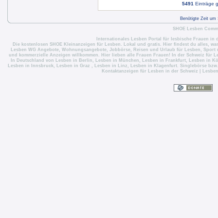
5491
Einträge 
Benötigte Zeit um
SHOE Lesben Commun
Internationales Lesben Portal für lesbische Frauen in 
Die
kostenlosen SHOE Kleinanzeigen für Lesben
. Lokal und gratis. Hier findest du alles, w
Lesben WG Angebote
,
Wohnungsangebote
,
Jobbörse
,
Reisen und Urlaub für Lesben
,
Sport 
und kommerzielle Anzeigen willkommen. Hier lieben alle Frauen Frauen! In der Schweiz für
L
In Deutschland von
Lesben in Berlin
,
Lesben in München
,
Lesben in Frankfurt
,
Lesben in Kö
Lesben in Innsbruck
,
Lesben in Graz
,
Lesben in Linz
,
Lesben in Klagenfurt
. Singlebörse bzw
Kontaktanzeigen für Lesben in der Schweiz
|
Lesben