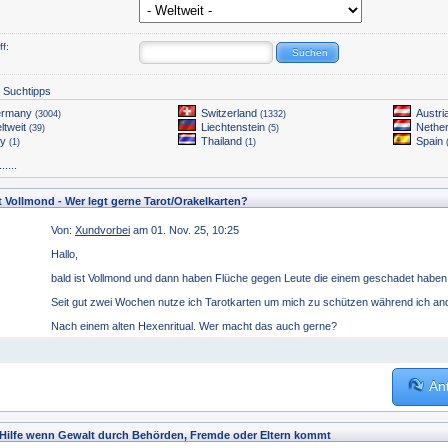
f:
e Suchtipps
rmany
Switzerland
Austri
(3004)
(1332)
ltweit
Liechtenstein
Nethe
(39)
(5)
ly
Thailand
Spain
(1)
(1)
....
t Vollmond - Wer legt gerne Tarot/Orakelkarten?
Von:
Xundvorbei
am 01. Nov. 25, 10:25
Hallo,
bald ist Vollmond und dann haben Flüche gegen Leute die einem geschadet haben 
Seit gut zwei Wochen nutze ich Tarotkarten um mich zu schützen während ich a
Nach einem alten Hexenritual. Wer macht das auch gerne?
An
Hilfe wenn Gewalt durch Behörden, Fremde oder Eltern kommt