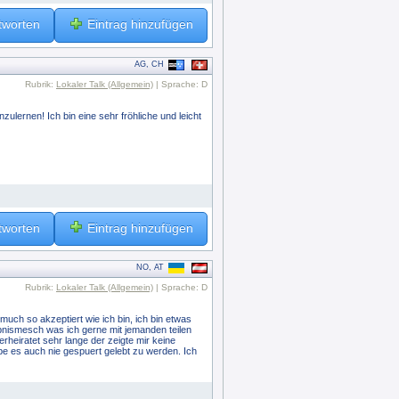
tworten
Eintrag hinzufügen
AG, CH
Rubrik:
Lokaler Talk (Allgemein)
| Sprache: D
zulernen! Ich bin eine sehr fröhliche und leicht
tworten
Eintrag hinzufügen
NO, AT
Rubrik:
Lokaler Talk (Allgemein)
| Sprache: D
e much so akzeptiert wie ich bin, ich bin etwas
rlebnismesch was ich gerne mit jemanden teilen
rheiratet sehr lange der zeigte mir keine
habe es auch nie gespuert gelebt zu werden. Ich