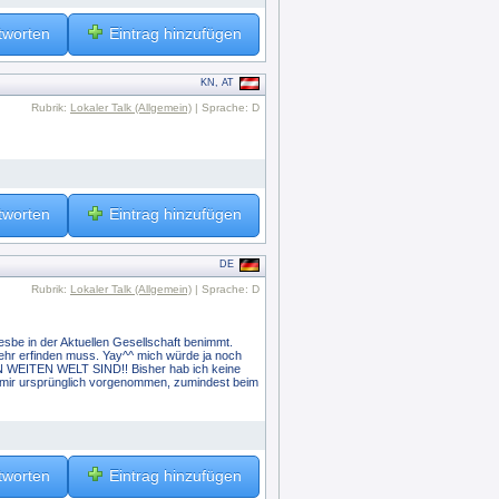
tworten
Eintrag hinzufügen
KN, AT
Rubrik:
Lokaler Talk (Allgemein)
| Sprache: D
tworten
Eintrag hinzufügen
DE
Rubrik:
Lokaler Talk (Allgemein)
| Sprache: D
esbe in der Aktuellen Gesellschaft benimmt.
mehr erfinden muss. Yay^^ mich würde ja noch
EITEN WELT SIND!! Bisher hab ich keine
tte mir ursprünglich vorgenommen, zumindest beim
tworten
Eintrag hinzufügen