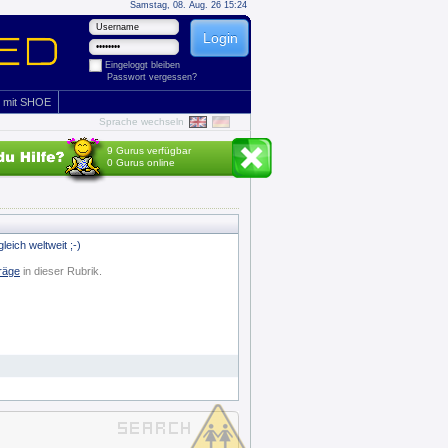
Samstag, 08. Aug. 26 15:24
Eingeloggt bleiben
Passwort vergessen?
 mit SHOE
Sprache wechseln
9 Gurus verfügbar
0 Gurus online
leich weltweit ;-)
räge
in dieser Rubrik.