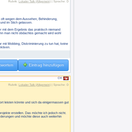
Rubrik:
Lokaler Talk (Allgemein)
| Sprache: D
in oft wegen dem Aussehen, Behinderung,
nd im Stich gelassen.
der mit dem Ergebnis das praktisch niemand
 wenn man nicht obdachlos gemacht wird wohl
r mit Mobbing, Diskriminierung zu tun hat, keine
ektiven.
tworten
Eintrag hinzufügen
CH
Rubrik:
Lokaler Talk (Allgemein)
| Sprache: D
rt leisten könnte und sich da einigermassen gut
ojekte erstellen. Das möchte ich jedoch nicht.
forderungen und möchte diese auch weiterhin