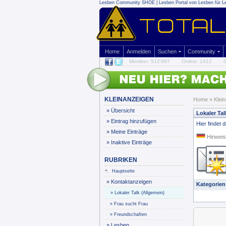
Lesben Community SHOE | Lesben Portal von Lesben für L
Home
Anmelden
Suchen
Community
Member: 512'997
Online: 1412
G
KLEINANZEIGEN
Home
»
Klei
»
Übersicht
Lokaler Tal
»
Eintrag hinzufügen
Hier findet 
»
Meine Einträge
Hinweis
»
Inaktive Einträge
RUBRIKEN
Hauptseite
»
Kontaktanzeigen
Kategorien
»
Lokaler Talk (Allgemein)
»
Frau sucht Frau
»
Freundschaften
»
Lesben