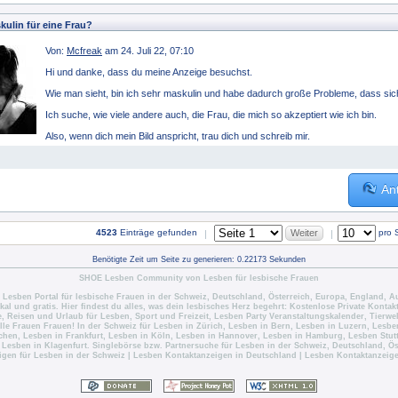
kulin für eine Frau?
Von:
Mcfreak
am 24. Juli 22, 07:10
Hi und danke, dass du meine Anzeige besuchst.
Wie man sieht, bin ich sehr maskulin und habe dadurch große Probleme, dass sic
Ich suche, wie viele andere auch, die Frau, die mich so akzeptiert wie ich bin.
Also, wenn dich mein Bild anspricht, trau dich und schreib mir.
An
Weiter
4523
Einträge gefunden
pro 
|
|
Benötigte Zeit um Seite zu generieren: 0.22173 Sekunden
SHOE Lesben Community von Lesben für lesbische Frauen
s Lesben Portal für lesbische Frauen in der
Schweiz
,
Deutschland
,
Österreich
, Europa, England, Au
kal und gratis. Hier findest du alles, was dein lesbisches Herz begehrt:
Kostenlose Private Kontak
e
,
Reisen und Urlaub für Lesben
,
Sport und Freizeit
,
Lesben Party Veranstaltungskalender
, Tierwe
lle Frauen Frauen! In der Schweiz für
Lesben in Zürich
,
Lesben in Bern
,
Lesben in Luzern
,
Lesben
chen
,
Lesben in Frankfurt
,
Lesben in Köln
,
Lesben in Hannover
,
Lesben in Hamburg
,
Lesben Stut
,
Lesben in Klagenfurt
. Singlebörse bzw. Partnersuche für Lesben in der Schweiz, Deutschland, Ö
igen für Lesben in der Schweiz
|
Lesben Kontaktanzeigen in Deutschland
|
Lesben Kontaktanzeige