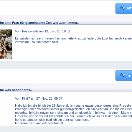
An
che eine Frau für gemeinsame Zeit wie auch immer..
Von:
Passionelle
am 13. Jan. 23, 18:52
Es würde mich sehr freuen, hier ein nette Frau zu finden, die Lust hat, mich kennen
verrückte Frau im besten Alter
An
che was besonderes..
Von:
Kiri27
am 27. Nov. 22, 09:07
Hallo ich bin die liri ich bin 27 Jahre alt, ich suche etwas besonderes eine Frau di
kraeftiger aber trotzdem immer gut herrgerichtet. Ich bin nicht faul, ich bin ein E
moechte. Ich bin zurzeit sehr einsam und u ngluecklich. Ich war mit einem Mann ve
Gefuehle gar nichts mit I'm erlebte ich nur Trauer. Ich weiss es leider nicht und 
hoffe es aendert sich bald ich bin sehr schuechtern.
Ich freue mich auf jede Nachricht!