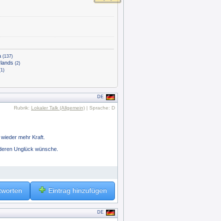
a
(137)
rlands
(2)
(1)
DE
Rubrik:
Lokaler Talk (Allgemein)
| Sprache: D
wieder mehr Kraft.
nderen Unglück wünsche.
tworten
Eintrag hinzufügen
DE