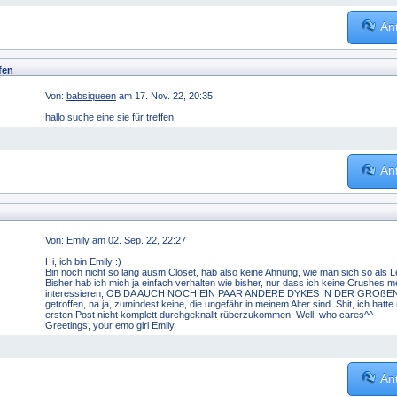
An
fen
Von:
babsiqueen
am 17. Nov. 22, 20:35
hallo suche eine sie für treffen
An
Von:
Emily
am 02. Sep. 22, 22:27
Hi, ich bin Emily :)
Bin noch nicht so lang ausm Closet, hab also keine Ahnung, wie man sich so als L
Bisher hab ich mich ja einfach verhalten wie bisher, nur dass ich keine Crushes 
interessieren, OB DA AUCH NOCH EIN PAAR ANDERE DYKES IN DER GROßEN W
getroffen, na ja, zumindest keine, die ungefähr in meinem Alter sind. Shit, ich ha
ersten Post nicht komplett durchgeknallt rüberzukommen. Well, who cares^^
Greetings, your emo girl Emily
An