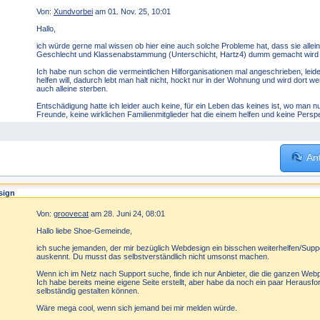
Von:
Xundvorbei
am 01. Nov. 25, 10:01
Hallo,
ich würde gerne mal wissen ob hier eine auch solche Probleme hat, dass sie alle
Geschlecht und Klassenabstammung (Unterschicht, Hartz4) dumm gemacht wird u
Ich habe nun schon die vermeintlichen Hilforganisationen mal angeschrieben, lei
helfen will, dadurch lebt man halt nicht, hockt nur in der Wohnung und wird dort
auch alleine sterben.
Entschädigung hatte ich leider auch keine, für ein Leben das keines ist, wo man nu
Freunde, keine wirklichen Familienmitglieder hat die einem helfen und keine Persp
An
sign
Von:
groovecat
am 28. Juni 24, 08:01
Hallo liebe Shoe-Gemeinde,
ich suche jemanden, der mir bezüglich Webdesign ein bisschen weiterhelfen/Suppo
auskennt. Du musst das selbstverständlich nicht umsonst machen.
Wenn ich im Netz nach Support suche, finde ich nur Anbieter, die die ganzen Webpr
Ich habe bereits meine eigene Seite erstellt, aber habe da noch ein paar Heraus
selbständig gestalten können.
Wäre mega cool, wenn sich jemand bei mir melden würde.