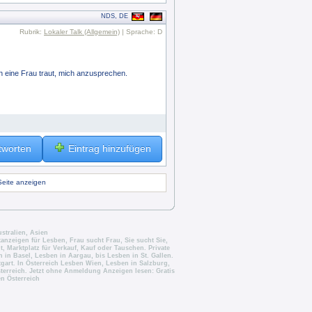
NDS, DE
Rubrik:
Lokaler Talk (Allgemein)
| Sprache: D
h eine Frau traut, mich anzusprechen.
tworten
Eintrag hinzufügen
Seite anzeigen
stralien, Asien
tanzeigen für Lesben
,
Frau sucht Frau, Sie sucht Sie
,
lt, Marktplatz für Verkauf, Kauf oder Tauschen. Private
 in Basel
,
Lesben in Aargau
, bis
Lesben in St. Gallen
.
tgart
. In Österreich
Lesben Wien
,
Lesben in Salzburg
,
sterreich. Jetzt ohne Anmeldung Anzeigen lesen:
Gratis
n Österreich