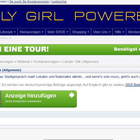
esben |
Sie sucht Sie Kontaktanzeigen
|
Lesbenchat
Lifestyle
Kleinanzeigen
Mein SHOE
Shopping
Über Uns
Hilfe
Werben
urus: 9
nanzeigen
» Weltweit »
Kontaktanzeigen
» Lokaler Talk (Allgemein)
k (Allgemein)
das Stadtgespräch statt! Lokales und Nationales allerlei... und wenn's sein muss, geht's auch g
: Es werden nur deutschsprachige Beiträge angezeigt. Auf Englisch gibt es weitere
2816 Beit
Anzeige hinzufügen
Jetzt kostenlos inserieren