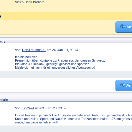
Vielen Dank Barbara
An
lady
Von:
DeinTraumdate1
am 26. Jan. 24, 09:13
Ich bin neu hier.
Freue mich über Kontakte zu Frauen aus der ganzen Schweiz.
Bin Mitte 30, schlank, gepflegt, gebildet und sportlich.
Melde dich einfach für ein unvergessliches Abenteuer ;-)
An
merin
Von:
Tini2424
am 03. Feb. 23, 23:57
Hi - ist hier noch jemand? Die Anzeigen sind alle uralt. Falls mich jemand liest: ic
Kunst und Kultur, Sport und Natur, Humor und Tanzen interessiert, 178 cm gross i
weiblichen Liebe einführen will.