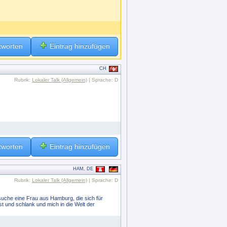
tworten
Eintrag hinzufügen
CH
Rubrik:
Lokaler Talk (Allgemein)
| Sprache: D
tworten
Eintrag hinzufügen
HAM, DE
Rubrik:
Lokaler Talk (Allgemein)
| Sprache: D
h suche eine Frau aus Hamburg, die sich für
st und schlank und mich in die Welt der