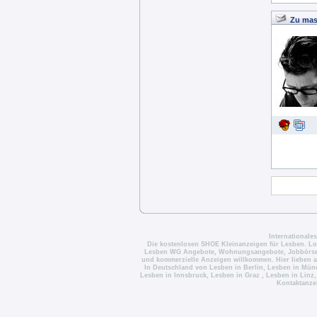
Zu mas
Internationale
Die
kostenlosen SHOE Kleinanzeigen für Lesben
. Lo
Lesben WG Angebote
,
Wohnungsangebote
,
Jobbörs
und kommerzielle Anzeigen willkommen. Hier lieben a
In Deutschland von
Lesben in Berlin
,
Lesben in Mün
Lesben in Innsbruck
,
Lesben in Graz
,
Lesben in Linz
Kontaktanze