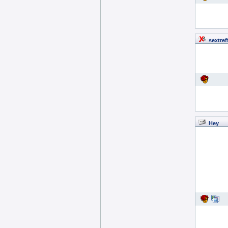
sextref
Hey