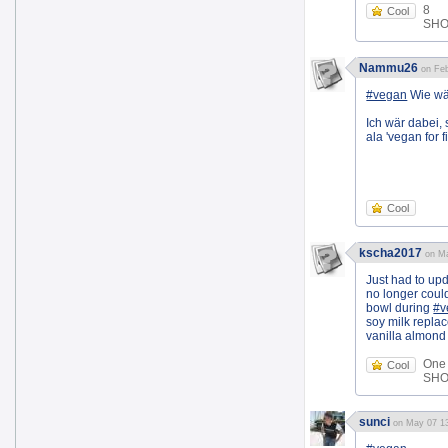
8
Cool
SHOE
Nammu26
on Feb
#vegan
Wie wär
Ich wär dabei,
ala 'vegan for f
Cool
kscha2017
on Ma
Just had to up
no longer coul
bowl during
#v
soy milk replac
vanilla almond 
One
Cool
SHOE
sunci
on May 07 13