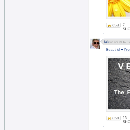
7
Cool
SHOE
fab
on Apr 09 14, 1
Beautiful ♥
#ve
13
Cool
SHOE