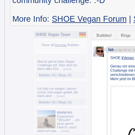
community challenge. :-D
More Info:
SHOE Vegan Forum
|
SHOE Vegan Team
Bubbles!
Blogs
Show all
German
Bubbles
fab
on Apr 30 14, 1
SHOE
#Vegan
Mache gerne beim Vegan
Challenge mit. Was darf ich
Genau vor ein
dann alles Ess
... [more]
Challenge mit 
verschiedenen 
Bubbles (0)
|
Blogs (0)
Mehr jetzt im B
Ich hab vor einigen Jahren
schon mal vegan gelebt, bin
dann aber
... [more]
Bubbles (0)
|
Blogs (0)
mono-ko
Experiment
"VEGAN" ... ich
esse gerne
Fleisch, auch
wenn ich das
... [more]