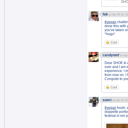
SHOE
fab
on Apr 30 13, 2
#vegan
challen
done this with
you've taken on
*hugs*
Cool
carolynmf
on Apr
Dear SHOE & al
over and I am e
experience. I m
from now on. I 
Congrats to you 
Cool
sunci
on Apr 30 13
#vegan
boah, w
doppelte porti
festmal in ein