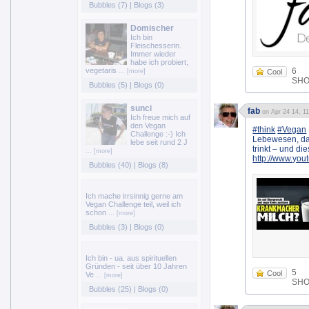
Bubbles (7)
|
Blogs (3)
Domischer
Ich bin
Fleischesserin.
Immer wieder
habe ich probiert,
vegetaris
6
... [more]
Cool
SHOE
Bubbles (5)
|
Blogs (0)
sunci
fab
on Apr 24 14, 1
Ich freue mich auf
den Vegan
#think
#Vegan
Challenge :-) Ich
Lebewesen, da
lebe seit rund 2 J
trinkt – und d
... [more]
http://www.yo
Bubbles (40)
|
Blogs (8)
Ich mache irrsinnig gerne am
Vegan Challenge teil, weil ich
schon
... [more]
Bubbles (3)
|
Blogs (0)
Ich bin - ua. aus spirituellen
Gründen - seit über 10 Jahren
5
Cool
Ve
... [more]
SHOE
Bubbles (25)
|
Blogs (0)