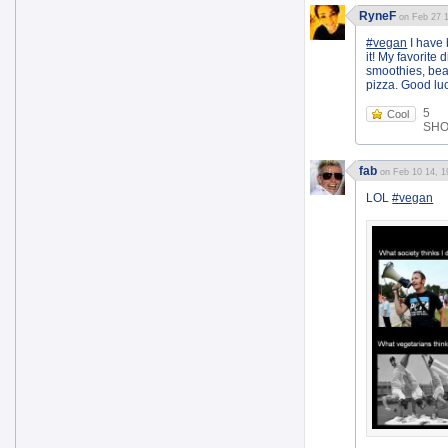
RyneF
on Feb 27 1
#vegan
I have 
it! My favorite
smoothies, bea
pizza. Good lu
5
Cool
SHOE
fab
on Feb 10 14, 1
LOL
#vegan