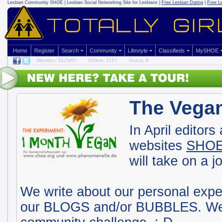
Lesbian Community
SHOE | Lesbian Social Networking Site for Lesbians |
Free Lesbian Dating
|
Free L
Home
Register
Search
Community
Lifestyle
Classifieds
MySHOE
Member: 512'997
Online: 1167
Gurus: 9
The Vega
In April editors
websites
SHO
will take on a 
We write about our personal expe
our BLOGS and/or BUBBLES. We ju