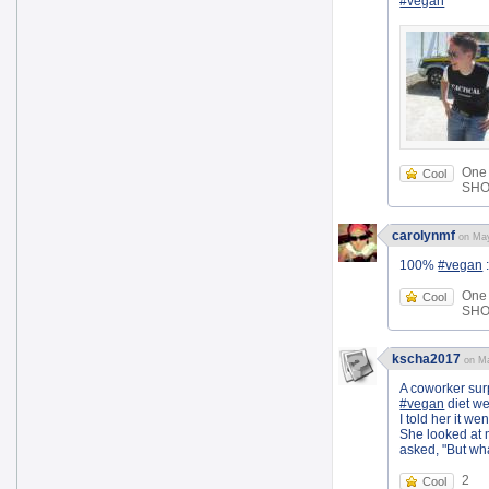
#vegan
One
Cool
SHOE
carolynmf
on May
100%
#vegan
:
One
Cool
SHOE
kscha2017
on Ma
A coworker sur
#vegan
diet we
I told her it we
She looked at m
asked, "But wha
2
Cool