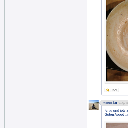
Cool
mono-ko
on Apr 3
fertig und jet
Guten Appetit a