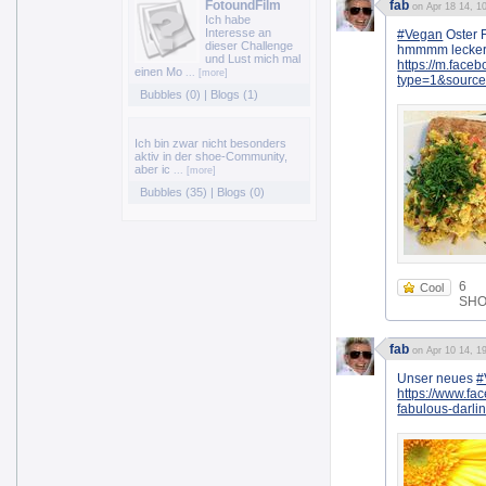
FotoundFilm
fab
on Apr 18 14, 1
Ich habe
Interesse an
#Vegan
Oster F
dieser Challenge
hmmmm lecker 
und Lust mich mal
https://m.fa
einen Mo
... [more]
type=1&sourc
Bubbles (0)
|
Blogs (1)
Ich bin zwar nicht besonders
aktiv in der shoe-Community,
aber ic
... [more]
Bubbles (35)
|
Blogs (0)
6
Cool
SHOE
fab
on Apr 10 14, 1
Unser neues
#
https://www.fa
fabulous-darl