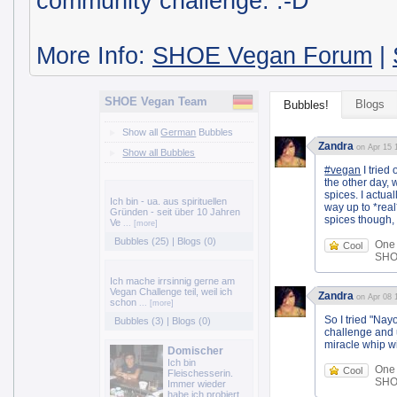
community challenge. :-D
More Info:
SHOE Vegan Forum
|
SHOE Vegan Team
Blogs
Bubbles!
Show all
German
Bubbles
Zandra
on Apr 15 
Show all Bubbles
#vegan
I tried
the other day, 
spices. I actual
Ich bin - ua. aus spirituellen
way up to *real
Gründen - seit über 10 Jahren
spices though,
Ve
... [more]
Bubbles (25)
|
Blogs (0)
One
Cool
SHOE
Ich mache irrsinnig gerne am
Vegan Challenge teil, weil ich
Zandra
on Apr 08 
schon
... [more]
So I tried "Na
Bubbles (3)
|
Blogs (0)
challenge and 
miracle whip wi
Domischer
Ich bin
One
Cool
Fleischesserin.
SHOE
Immer wieder
habe ich probiert,