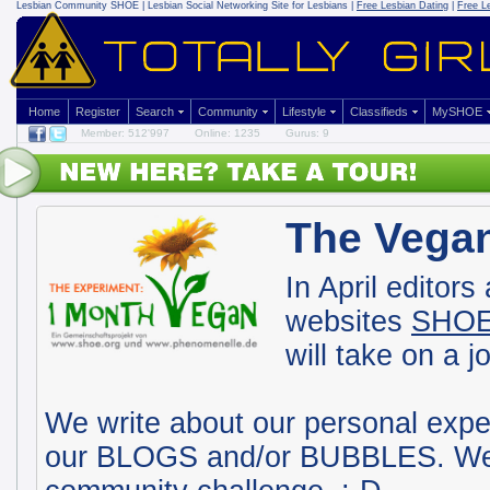
Lesbian Community
SHOE | Lesbian Social Networking Site for Lesbians |
Free Lesbian Dating
|
Free L
Home
Register
Search
Community
Lifestyle
Classifieds
MySHOE
Member: 512'997
Online: 1235
Gurus: 9
The Vega
In April editors
websites
SHO
will take on a 
We write about our personal expe
our BLOGS and/or BUBBLES. We ju