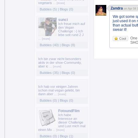
vegetaris
... [more]
Zandra
on Apr 04 
Bubbles (5)
|
Blogs (0)
We got some s
sunci
just used it on 
Ich freue mich auf
than actual butt
den Vegan
swear it!
Challenge :-) Ich
lebe seit rund 2 J
One
Cool
... [more]
SHOE
Bubbles (40)
|
Blogs (8)
Ich bin zwar nicht besonders
aktiv in der shoe-Community,
aber ic
... [more]
Bubbles (35)
|
Blogs (0)
Ich hab vor einigen Jahren
schon mal vegan gelebt, bin
dann aber
... [more]
Bubbles (0)
|
Blogs (0)
FotoundFilm
Ich habe
Interesse an
dieser Challenge
und Lust mich mal
einen Mo
... [more]
Bubbles (0)
|
Blogs (1)